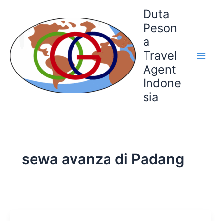
Skip
Duta
to
Peson
content
a
Travel
Agent
Indone
sia
sewa avanza di Padang