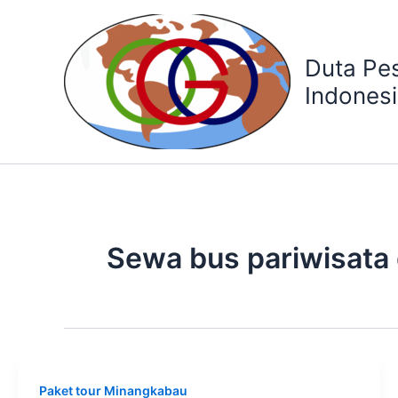
Skip
to
content
Duta Pe
Indones
Sewa bus pariwisata
Paket tour Minangkabau