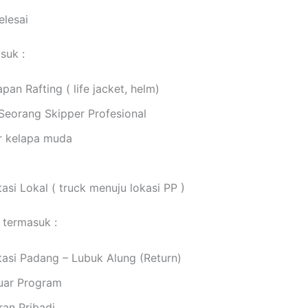
elesai
suk :
pan Rafting ( life jacket, helm)
Seorang Skipper Profesional
r kelapa muda
asi Lokal ( truck menuju lokasi PP )
 termasuk :
tasi Padang – Lubuk Alung (Return)
Luar Program
ran Pribadi