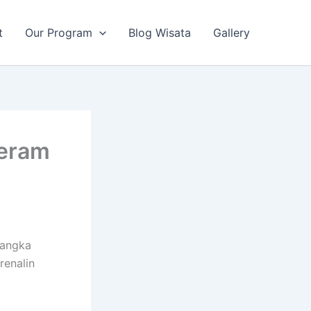
t
Our Program
Blog Wisata
Gallery
Jeram
yangka
renalin