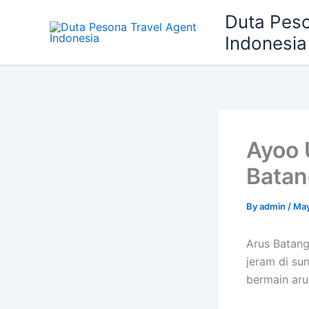
Skip
Duta Peso
to
Indonesia
content
Ayoo 
Batan
By
admin
/
May
Arus Batang
jeram di su
bermain aru