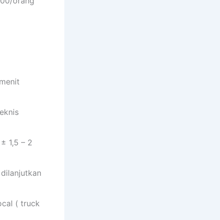
000/orang
 menit
teknis
± 1,5 – 2
 dilanjutkan
cal ( truck