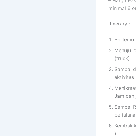
– Harga Pak
minimal 6 o
Itinerary :
Bertemu 
Menuju lo
(truck)
Sampai di
aktivitas
Menikmati
Jam dan j
Sampai Re
perjalana
Kembali k
)