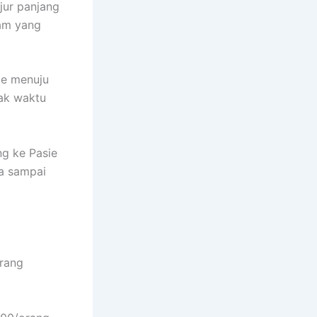
jur panjang
lam yang
ie menuju
rak waktu
ng ke Pasie
ga sampai
orang