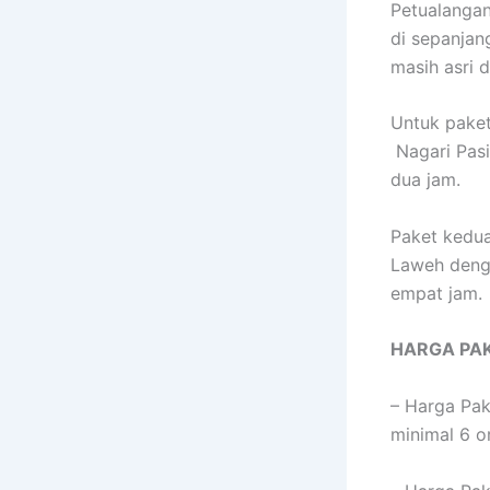
Petualangan
di sepanjan
masih asri 
Untuk paket
Nagari Pasi
dua jam.
Paket kedua
Laweh denga
empat jam.
HARGA PAK
– Harga Pak
minimal 6 o