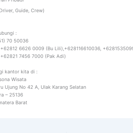
Driver, Guide, Crew)
bungi :
751) 70 50036
 +62812 6626 0009 (Bu Lili),+628116610036, +62815350
 +62821 7456 7000 (Pak Adi)
i kantor kita di :
sona Wisata
ru Ujung No 42 A, Ulak Karang Selatan
ra – 25136
matera Barat