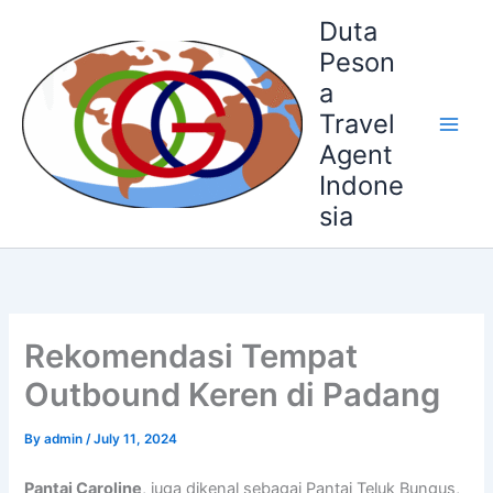
Skip
Duta
to
Peson
content
a
Travel
Agent
Indone
sia
Rekomendasi Tempat
Outbound Keren di Padang
By
admin
/
July 11, 2024
Pantai Caroline
, juga dikenal sebagai Pantai Teluk Bungus,