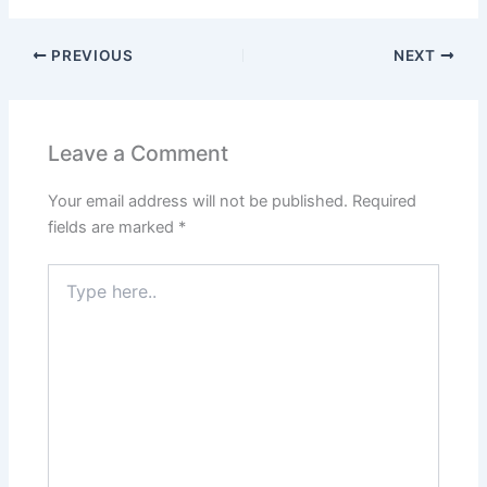
PREVIOUS
NEXT
Leave a Comment
Your email address will not be published.
Required
fields are marked
*
Type
here..